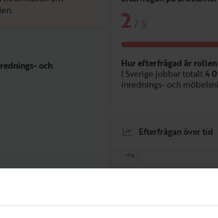
len.
2
/
5
Hur efterfrågad är rolle
inrednings- och
I Sverige jobbar totalt
4 
inrednings- och möbelsnic
Efterfrågan över tid
Hög