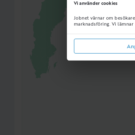
Vi använder cookies
Jobnet värnar om besökarens
4095
marknadsföring. Vi lämnar i
Perso
Sveri
An