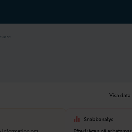
ckare
Visa data 
Snabbanalys
isa information om
Efterfrågan på arbetsmar