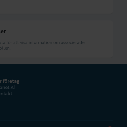
er
data för att visa information om associerade
ollen.
r företag
bnet AI
ntakt