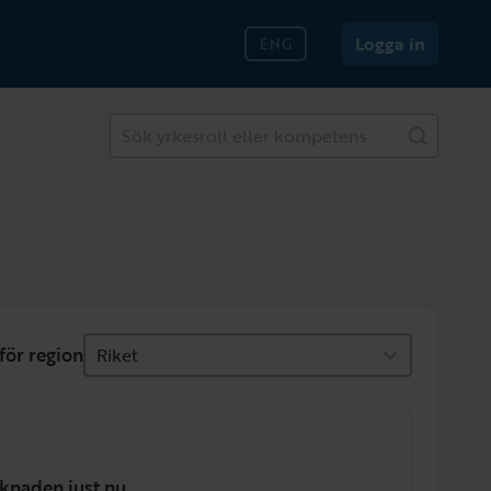
Logga in
ENG
Sök yrkesroll eller kompetens
för region
Riket
knaden just nu