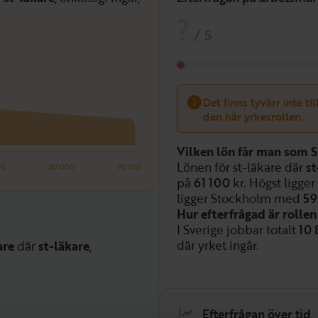
?
/
5
Det finns tyvärr inte ti
den här yrkesrollen.
Vilken lön får man som S
Lönen för st-läkare där
st
00
80 000
90 000
på
61 100
kr. Högst ligger
ligger Stockholm med
59
Hur efterfrågad är rolle
I Sverige jobbar totalt
10 
där yrket ingår.
are
där
st-läkare
,
Efterfrågan över tid