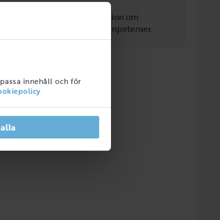
t med data för att visa information om
yrkesrollen och associerade kompetenser.
npassa innehåll och för
ookiepolicy
 alla