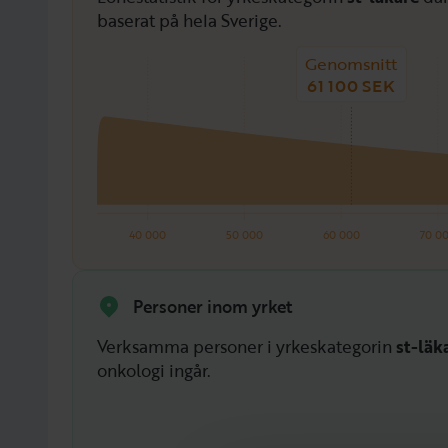
baserat på hela Sverige.
Genomsnitt
61 100 SEK
40 000
50 000
60 000
70 0
Personer inom yrket
Verksamma personer i yrkeskategorin
st-läk
onkologi ingår.