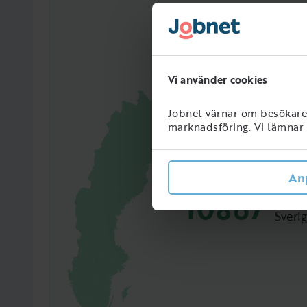
Vi använder cookies
Jobnet värnar om besökarens
marknadsföring. Vi lämnar i
An
10867
Perso
Sveri