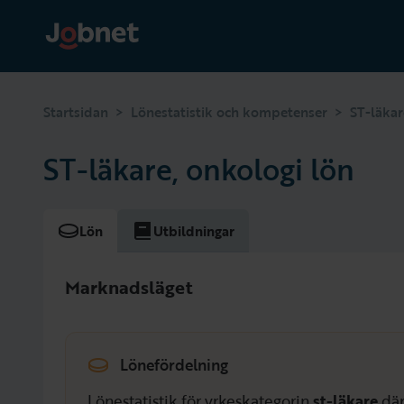
>
>
Startsidan
Lönestatistik och kompetenser
ST-läkar
ST-läkare, onkologi lön
Lön
Utbildningar
Marknadsläget
Lönefördelning
Lönestatistik för yrkeskategorin
st-läkare
dä