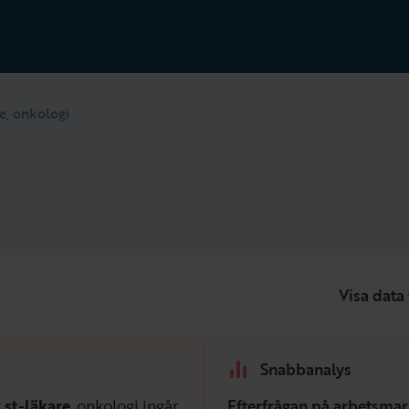
e, onkologi
Visa data 
Snabbanalys
r
st-läkare
, onkologi ingår,
Efterfrågan på arbetsmar