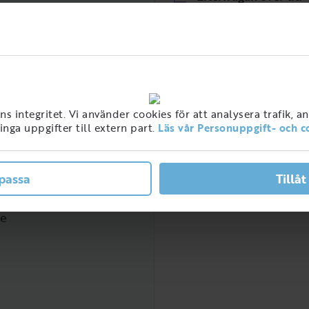
Det finns inte tillräcklig
efterfrågan för den här 
 integritet. Vi använder cookies för att analysera trafik, a
nga uppgifter till extern part.
Läs vår Personuppgift- och c
passa
Tillåt
ner med detta jobb i
ge