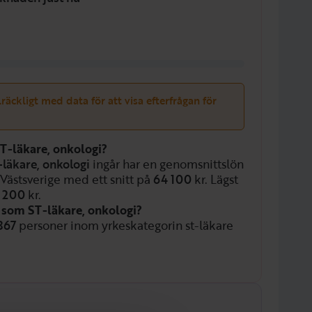
llräckligt med data för att visa efterfrågan för
T-läkare, onkologi?
-läkare, onkologi
ingår har en genomsnittslön
 Västsverige med ett snitt på
64 100
kr. Lägst
 200
kr.
n som ST-läkare, onkologi?
867
personer inom yrkeskategorin st-läkare