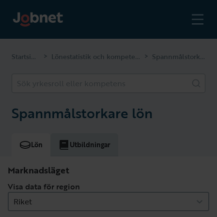
Startsidan
Lönestatistik och kompetenser
Spannmålstorkare
>
>
Sök yrkesroll eller kompetens
Spannmålstorkare lön
Lön
Utbildningar
Marknadsläget
Visa data för region
Riket