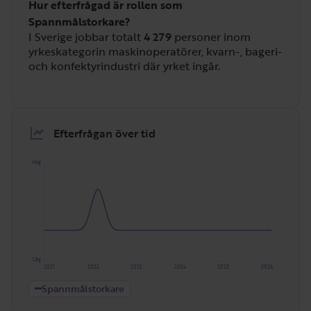
Hur efterfrågad är rollen som
Spannmålstorkare?
I Sverige jobbar totalt
4 279
personer inom
yrkeskategorin maskinoperatörer, kvarn-, bageri-
och konfektyrindustri där yrket ingår.
Efterfrågan över tid
Hög
Låg
2021
2022
2023
2024
2025
2026
Spannmålstorkare