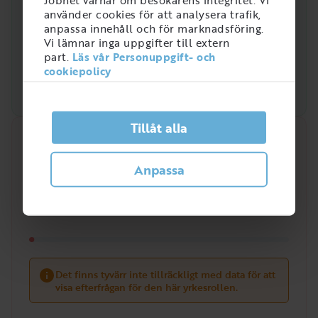
använder cookies för att analysera trafik,
anpassa innehåll och för marknadsföring.
Vi lämnar inga uppgifter till extern
part.
Läs vår Personuppgift- och
cookiepolicy
Tillåt alla
Snabbanalys
Anpassa
Efterfrågan på arbetsmarknaden just nu
?
/
5
Det finns tyvärr inte tillräckligt med data för att
visa efterfrågan för den här yrkesrollen.