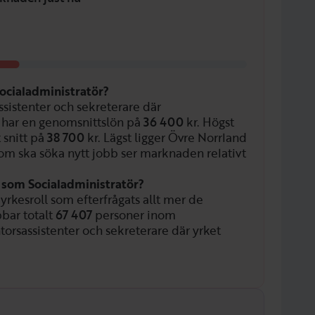
ocialadministratör?
ssistenter och sekreterare där
 har en genomsnittslön på
36 400
kr. Högst
 snitt på
38 700
kr. Lägst ligger Övre Norrland
som ska söka nytt jobb ser marknaden relativt
n som Socialadministratör?
yrkesroll som efterfrågats allt mer de
bbar totalt
67 407
personer inom
torsassistenter och sekreterare där yrket