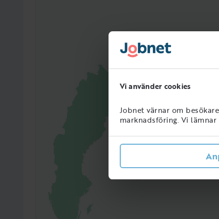
Vi använder cookies
Jobnet värnar om besökarens
marknadsföring. Vi lämnar i
67407
Perso
Sveri
An