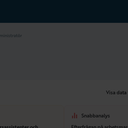
ministratör
Visa data 
Snabbanalys
rsassistenter och
Efterfrågan på arbetsmar