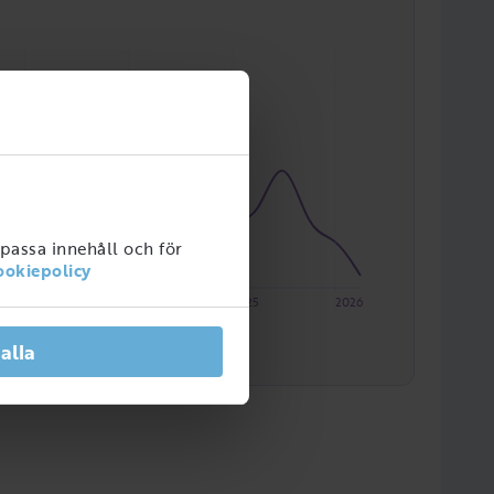
npassa innehåll och för
ookiepolicy
2023
2024
2025
2026
 alla