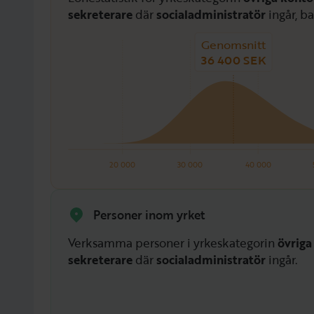
sekreterare
där
socialadministratör
ingår, ba
Genomsnitt
36 400 SEK
20 000
30 000
40 000
Personer inom yrket
Verksamma personer i yrkeskategorin
övriga
sekreterare
där
socialadministratör
ingår.