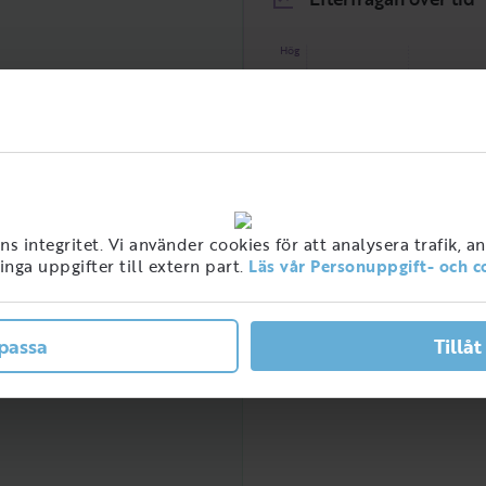
Hög
 integritet. Vi använder cookies för att analysera trafik, a
nga uppgifter till extern part.
Läs vår Personuppgift- och c
Låg
2021
2022
ner med detta jobb i
Socialadministratör
ge
passa
Tillåt