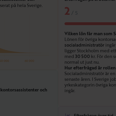
serat på hela Sverige.
2
/
5
Vilken lön får man som S
Lönen för övriga kontorsa
socialadministratör
ingår
ligger Stockholm med ett
med
30 500
kr. För den 
50 000
60 000
normal ut just nu.
Hur efterfrågad är rolle
Socialadministratör är en 
senaste åren. I Sverige jo
yrkeskategorin övriga kon
 kontorsassistenter och
ingår.
Efterfrågan över tid