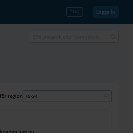
Logga in
ENG
Sök yrkesroll eller kompetens
för region
Riket
knaden just nu