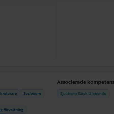
Associerade kompetens
ekreterare
Socionom
Sjukhem/Särskilt boende
ig förvaltning