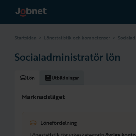
>
>
Startsidan
Lönestatistik och kompetenser
Socialad
Socialadministratör lön
Lön
Utbildningar
Marknadsläget
Lönefördelning
Lönestatistik för yrkeskategorin
övriga konto