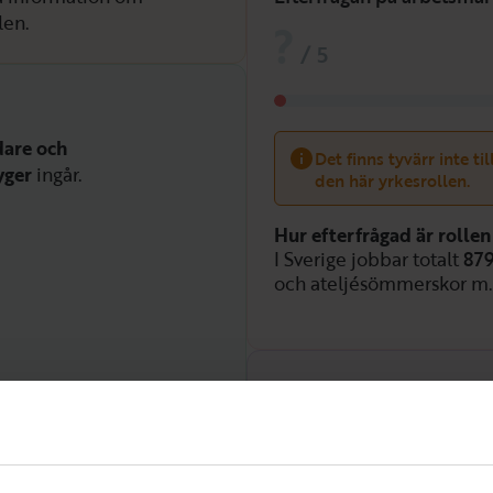
len.
?
/
5
dare och
Det finns tyvärr inte ti
yger
ingår.
den här yrkesrollen.
Hur efterfrågad är rollen
I Sverige jobbar totalt
87
och ateljésömmerskor m.fl
Efterfrågan över tid
Hög