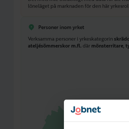
löneläget på marknaden för den här yrkesrol
Personer inom yrket
Verksamma personer i yrkeskategorin
skräd
ateljésömmerskor m.fl.
där
mönsterritare, t