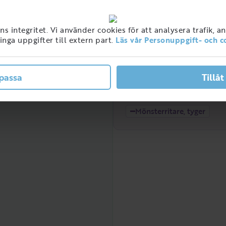
 integritet. Vi använder cookies för att analysera trafik, a
nga uppgifter till extern part.
Läs vår Personuppgift- och c
ner med detta jobb i
ge
passa
Tillåt
Låg
2021
2022
Mönsterritare, tyger