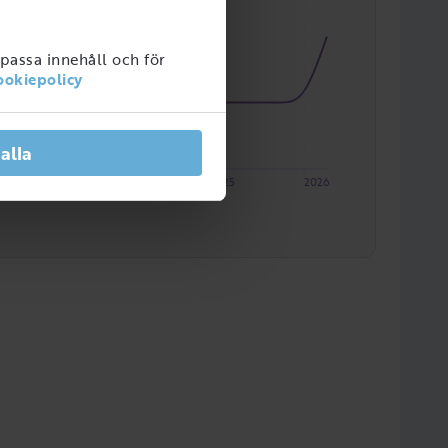
npassa innehåll och för
ookiepolicy
 alla
2023
2024
2025
2026