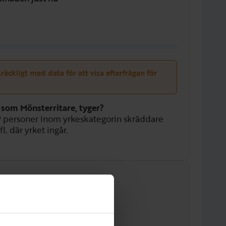
llräckligt med data för att visa efterfrågan för
 som Mönsterritare, tyger?
9
personer inom yrkeskategorin skräddare
. där yrket ingår.