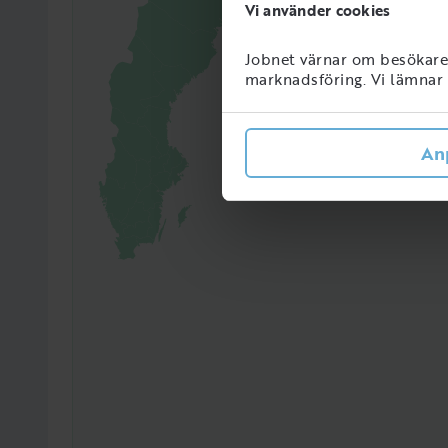
Vi använder cookies
Jobnet värnar om besökarens
879
marknadsföring. Vi lämnar i
Perso
Sveri
An