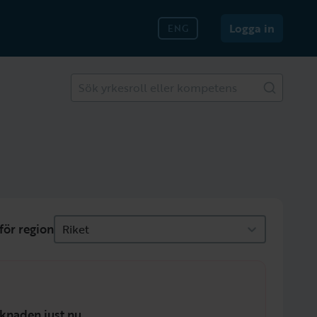
Logga in
ENG
Sök yrkesroll eller kompetens
för region
Riket
knaden just nu