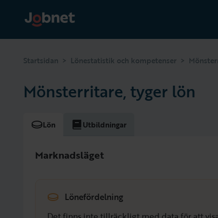
>
>
Startsidan
Lönestatistik och kompetenser
Mönsterr
Mönsterritare, tyger lön
Lön
Utbildningar
Marknadsläget
Lönefördelning
Det finns inte tillräckligt med data för att v