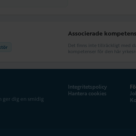
Associerade kompetens
Det finns inte tillräckligt med 
ktör
kompetenser för den här yrkesr
Integritetspolicy
Fö
Hantera cookies
Jo
 ger dig en smidig
Ko