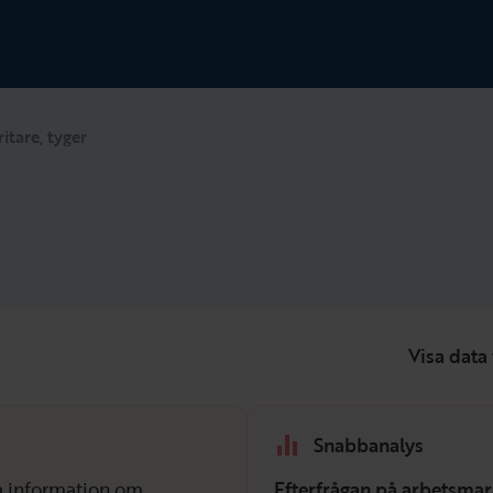
itare, tyger
Visa data 
Snabbanalys
isa information om
Efterfrågan på arbetsmar