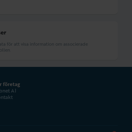
er
data för att visa information om associerade
ollen.
r företag
bnet AI
ntakt