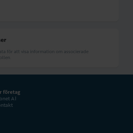
er
data för att visa information om associerade
ollen.
r företag
bnet AI
ntakt