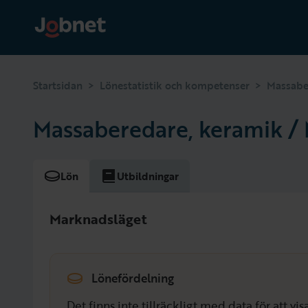
>
>
Startsidan
Lönestatistik och kompetenser
Massabe
Massaberedare, keramik / 
Lön
Utbildningar
Marknadsläget
Lönefördelning
Det finns inte tillräckligt med data för att v