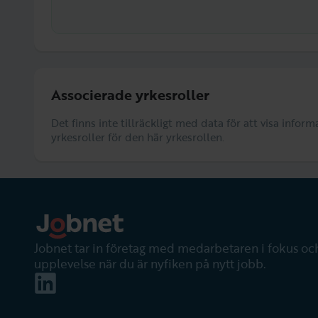
Associerade yrkesroller
Det finns inte tillräckligt med data för att visa info
yrkesroller för den här yrkesrollen.
Jobnet tar in företag med medarbetaren i fokus och
upplevelse när du är nyfiken på nytt jobb.