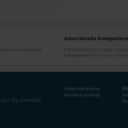
Associerade kompetens
rmation om associerade
Det finns inte tillräckligt med 
kompetenser för den här yrkesr
Integritetspolicy
Fö
Hantera cookies
Jo
 ger dig en smidig
Ko