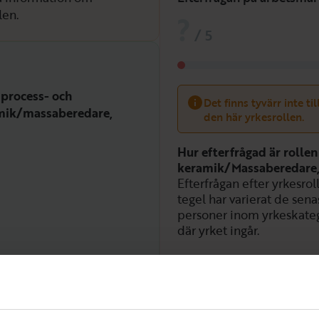
len.
?
/
5
 process- och
Det finns tyvärr inte ti
mik/massaberedare,
den här yrkesrollen.
Hur efterfrågad är rolle
keramik/Massaberedare,
Efterfrågan efter yrkesr
tegel har varierat de sena
personer inom yrkeskateg
där yrket ingår.
Efterfrågan över tid