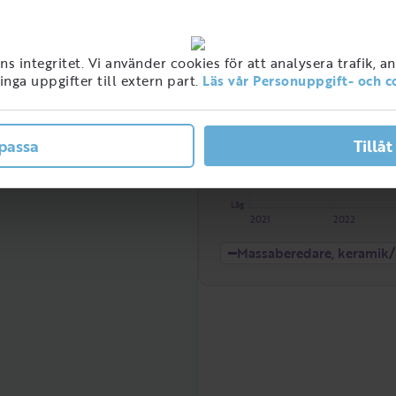
Hög
 integritet. Vi använder cookies för att analysera trafik, a
nga uppgifter till extern part.
Läs vår Personuppgift- och c
ner med detta jobb i
ge
passa
Tillåt
Låg
2021
2022
Massaberedare, keramik/