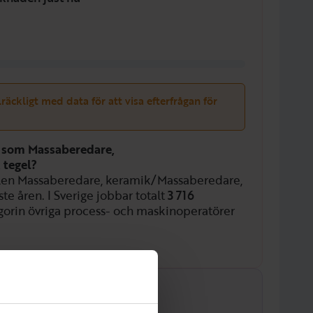
llräckligt med data för att visa efterfrågan för
n som Massaberedare,
 tegel?
ollen Massaberedare, keramik/Massaberedare,
ste åren. I Sverige jobbar totalt
3 716
orin övriga process- och maskinoperatörer