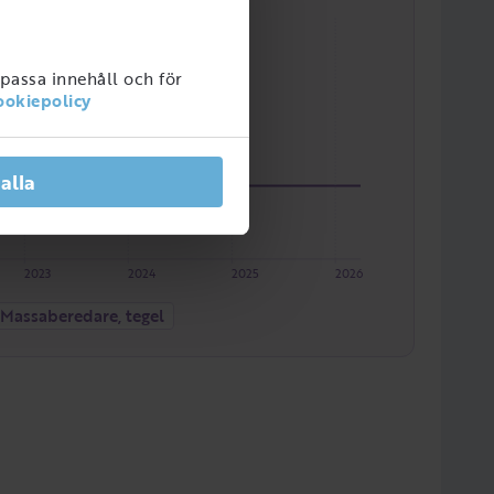
npassa innehåll och för
ookiepolicy
 alla
2023
2024
2025
2026
Massaberedare, tegel