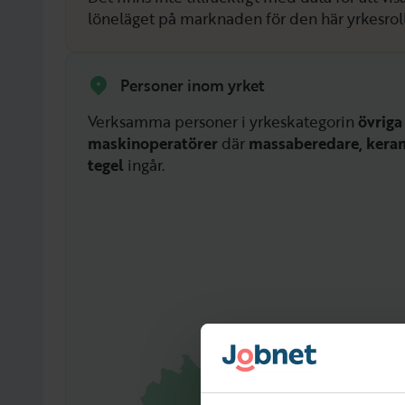
löneläget på marknaden för den här yrkesrol
Personer inom yrket
Verksamma personer i yrkeskategorin
övriga
maskinoperatörer
där
massaberedare, kera
tegel
ingår.