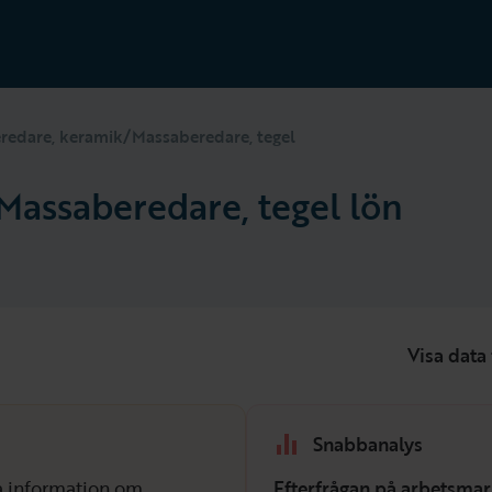
redare, keramik/Massaberedare, tegel
Massaberedare, tegel lön
Visa data 
Snabbanalys
isa information om
Efterfrågan på arbetsmar