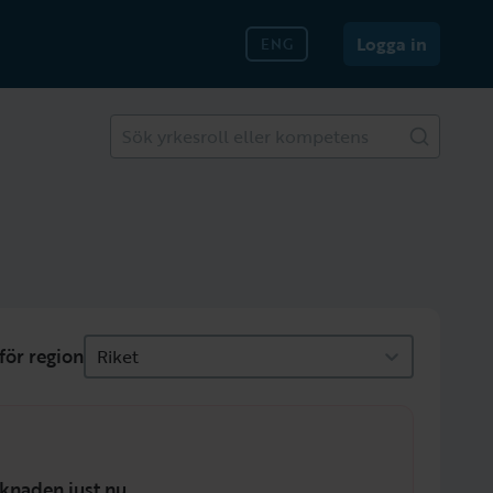
Logga in
ENG
Sök yrkesroll eller kompetens
för region
Riket
knaden just nu