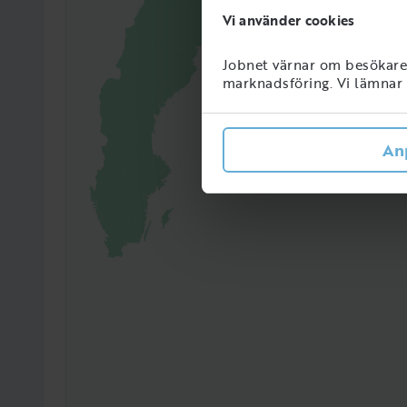
Vi använder cookies
Jobnet värnar om besökarens
marknadsföring. Vi lämnar i
3716
Perso
Sveri
An