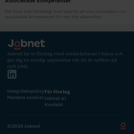
Associerade kompetenser
Det finns inte tillräckligt med data för att visa information om
associerade kompetenser för den här yrkesrollen.
Jobnet tar in företag med medarbetaren i fokus och
ger dig en smidig upplevelse när du är nyfiken på
nytt jobb.
Integritetspolicy
För företag
Hantera cookies
Jobnet AI
Kontakt
©2026 Jobnet