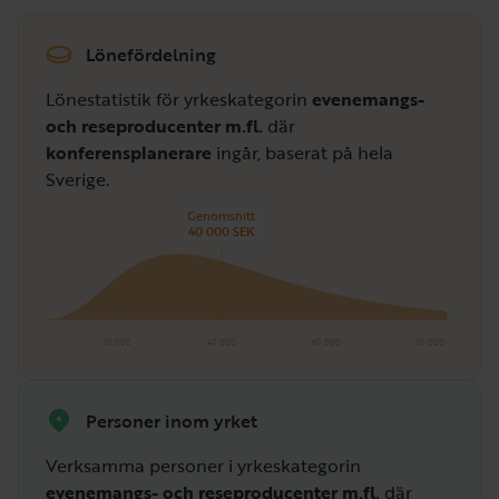
Lönefördelning
Lönestatistik för yrkeskategorin
evenemangs-
och reseproducenter m.fl.
där
konferensplanerare
ingår, baserat på hela
Sverige.
Genomsnitt
40 000 SEK
20 000
40 000
60 000
80 000
Personer inom yrket
Verksamma personer i yrkeskategorin
evenemangs- och reseproducenter m.fl.
där