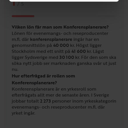
1
/
5
Vilken lön får man som Konferensplanerare?
Lönen för evenemangs- och reseproducenter
m.fl. där
konferensplanerare
ingår har en
genomsnittslön på
40 000
kr. Högst ligger
Stockholm med ett snitt på
41 600
kr. Lägst
ligger Sydsverige med
30 100
kr. För den som ska
söka nytt jobb ser marknaden ganska svår ut just
nu.
Hur efterfrågad är rollen som
Konferensplanerare?
Konferensplanerare är en yrkesroll som
efterfrågats allt mer de senaste åren. I Sverige
jobbar totalt
2 273
personer inom yrkeskategorin
evenemangs- och reseproducenter m.fl. där
yrket ingår.