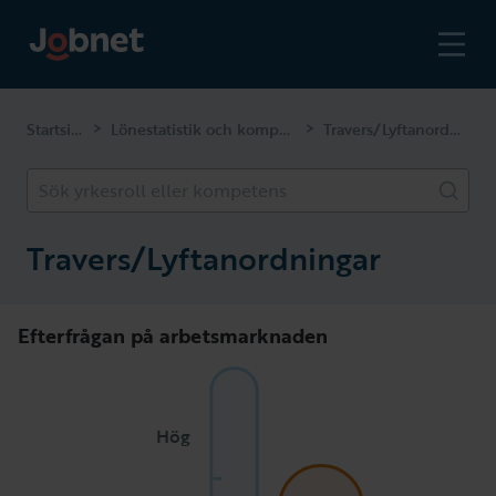
Startsidan
Lönestatistik och kompetenser
Travers/Lyftanordningar
>
>
Sök yrkesroll eller kompetens
Travers/Lyftanordningar
Efterfrågan på arbetsmarknaden
Hög