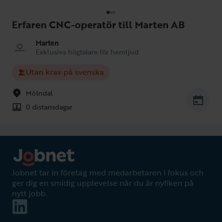
Erfaren CNC-operatör till Marten AB
Marten
Exklusiva högtalare för hemljud
Utan krav på svenska
Mölndal
0 distansdagar
Jobnet tar in företag med medarbetaren i fokus och
ger dig en smidig upplevelse när du är nyfiken på
nytt jobb.