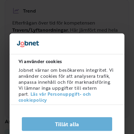
Trend
Efterfrågan över tid för kompetensen
Travers/Lyftanordningar
. Här jämfört med hela
yrkesgruppen
Smeder och verktygsmakare m.fl.
.
Hög
Vi använder cookies
Jobnet värnar om besökarens integritet. Vi
använder cookies för att analysera trafik,
anpassa innehåll och för marknadsföring.
Vi lämnar inga uppgifter till extern
Låg
2021
2022
2023
2024
2025
2026
part.
Läs vår Personuppgift- och
Travers/Lyftanordningar
cookiepolicy
Smeder och verktygsmakare m.fl.
Associerade kompetenser
Tillåt alla