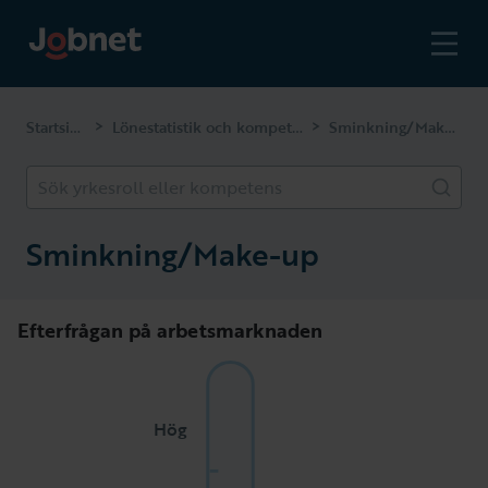
Startsidan
Lönestatistik och kompetenser
Sminkning/Make-up
>
>
Sök yrkesroll eller kompetens
Sminkning/Make-up
Efterfrågan på arbetsmarknaden
Hög