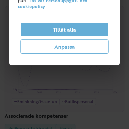
part.
Läs vår Personuppgift- och
cookiepolicy
Trend
Efterfrågan över tid för kompetensen
Tillåt alla
Sminkning/Make-up
. Här jämfört med hela
yrkesgruppen
Butikspersonal
.
Anpassa
Hög
Låg
2021
2022
2023
2024
2025
2026
Sminkning/Make-up
Butikspersonal
Associerade kompetenser
Butiksvana, fackhandel
House