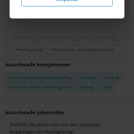
Låg
2022
2023
2024
2025
2026
Maringeologi
Universitets- och högskolelärare
Associerade kompetenser
Grunt, systemutvecklingsverktyg
Geofysik
Geologi
Electronic News Gathering/ENG
Biologi
Fysik
Associerade yrkesroller
Snittlön för yrken som har den starkaste
kopplingen till Maringeologi