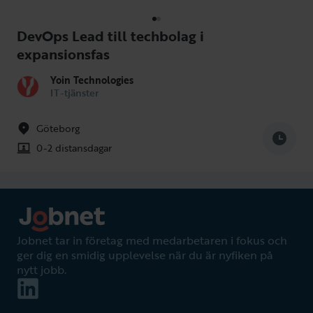
DevOps Lead till techbolag i
expansionsfas
Yoin Technologies
IT-tjänster
Göteborg
0-2 distansdagar
Jobnet tar in företag med medarbetaren i fokus och
ger dig en smidig upplevelse när du är nyfiken på
nytt jobb.