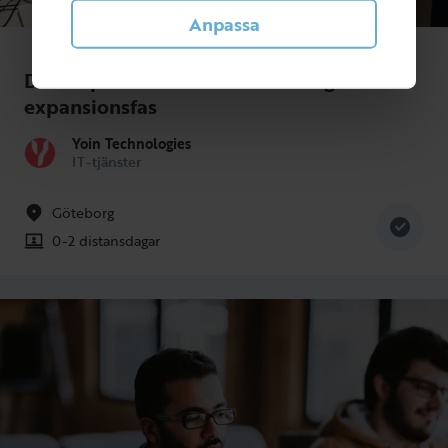
Anpassa
Development Lead till techbolag i
expansionsfas
Yoin Technologies
IT-tjänster
Göteborg
0-2 distansdagar