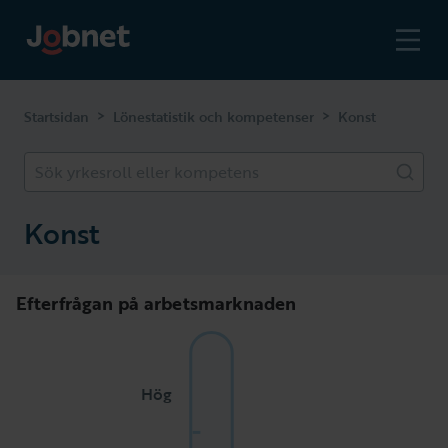
>
>
Startsidan
Lönestatistik och kompetenser
Konst
Sök yrkesroll eller kompetens
Konst
Efterfrågan på arbetsmarknaden
Hög