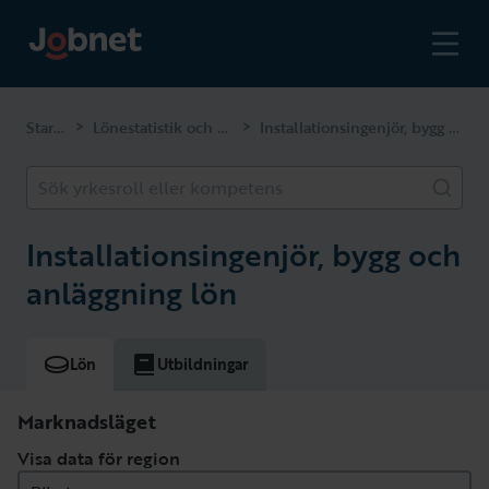
Startsidan
Lönestatistik och kompetenser
Installationsingenjör, bygg och anläggning
>
>
Sök yrkesroll eller kompetens
Installationsingenjör, bygg och
anläggning lön
Lön
Utbildningar
Marknadsläget
Visa data för region