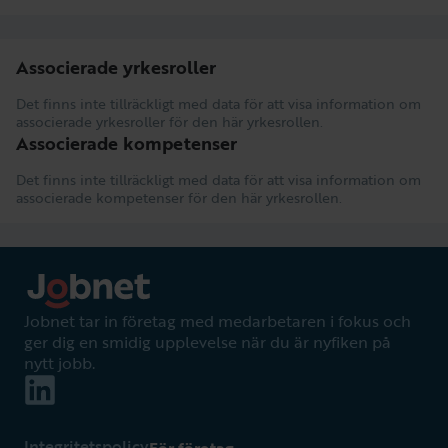
Associerade yrkesroller
Det finns inte tillräckligt med data för att visa information om
associerade yrkesroller för den här yrkesrollen.
Associerade kompetenser
Det finns inte tillräckligt med data för att visa information om
associerade kompetenser för den här yrkesrollen.
Jobnet tar in företag med medarbetaren i fokus och
ger dig en smidig upplevelse när du är nyfiken på
nytt jobb.
Integritetspolicy
För företag