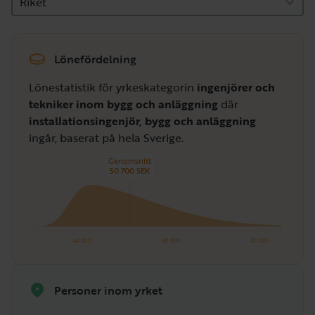
Riket
Lönefördelning
Lönestatistik för yrkeskategorin
ingenjörer och
tekniker inom bygg och anläggning
där
installationsingenjör, bygg och anläggning
ingår, baserat på hela Sverige.
Genomsnitt
50 700 SEK
40 000
60 000
80 000
Personer inom yrket