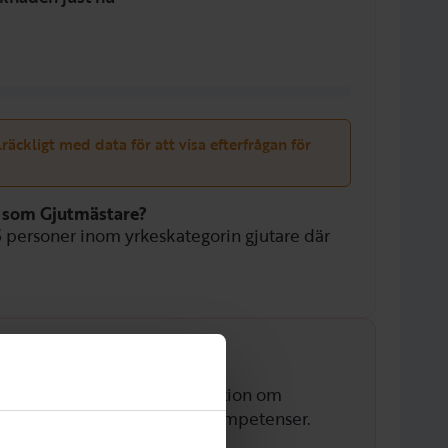
llräckligt med data för att visa efterfrågan för
n som Gjutmästare?
5
personer inom yrkeskategorin gjutare där
t med data för att visa information om
yrkesrollen och associerade kompetenser.