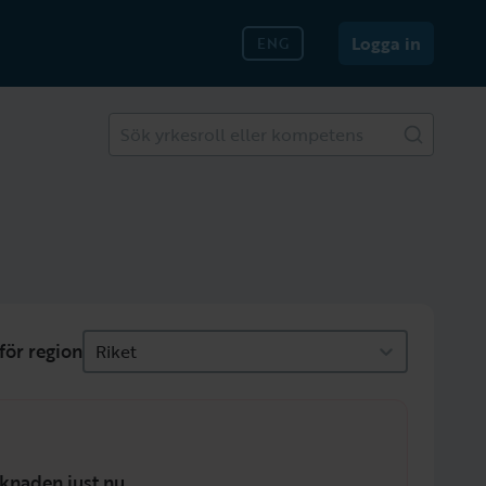
Logga in
ENG
Sök yrkesroll eller kompetens
för region
Riket
knaden just nu