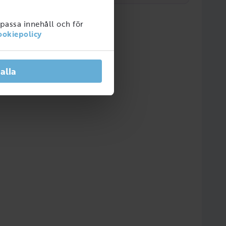
npassa innehåll och för
ookiepolicy
 alla