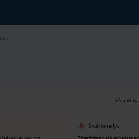
tare
Visa data 
Snabbanalys
isa information om
Efterfrågan på arbetsmar