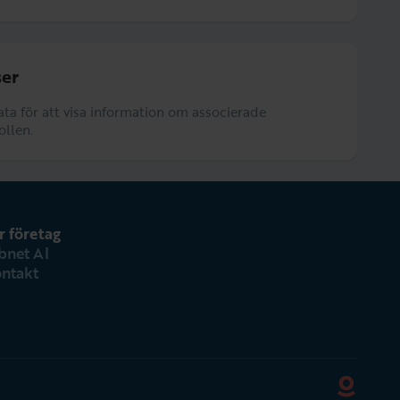
er
data för att visa information om associerade
ollen.
r företag
bnet AI
ntakt