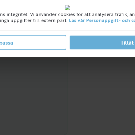
 integritet. Vi använder cookies för att analysera trafik, a
ner med detta jobb i
nga uppgifter till extern part.
Läs vår Personuppgift- och c
ge
passa
Tillåt