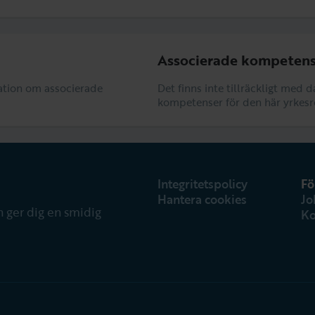
Associerade kompetens
rmation om associerade
Det finns inte tillräckligt med 
kompetenser för den här yrkesr
Integritetspolicy
Fö
Hantera cookies
Jo
 ger dig en smidig
Ko