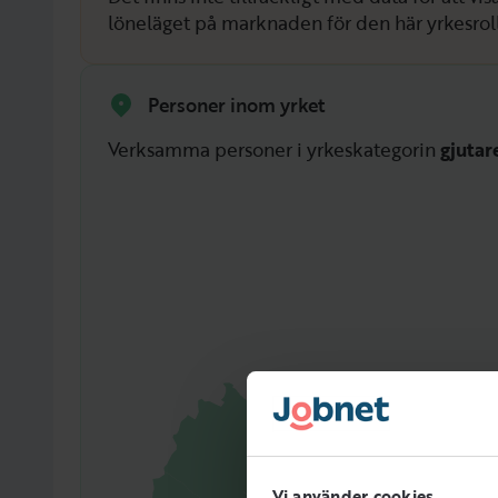
löneläget på marknaden för den här yrkesrol
Personer inom yrket
Verksamma personer i yrkeskategorin
gjutar
Vi använder cookies