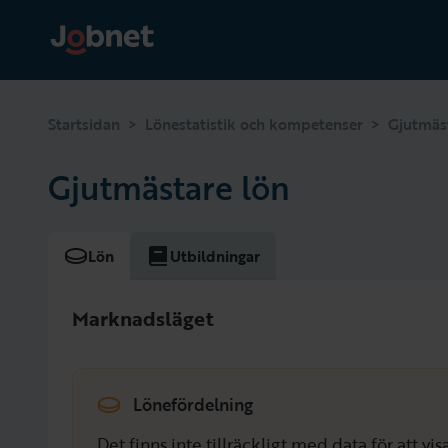
>
>
Startsidan
Lönestatistik och kompetenser
Gjutmäs
Gjutmästare lön
Lön
Utbildningar
Marknadsläget
Lönefördelning
Det finns inte tillräckligt med data för att v