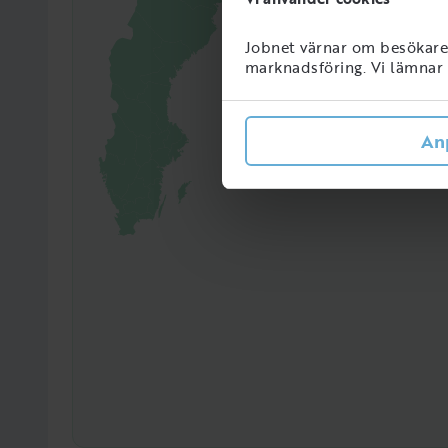
Jobnet värnar om besökarens
885
Perso
marknadsföring. Vi lämnar i
Sveri
An