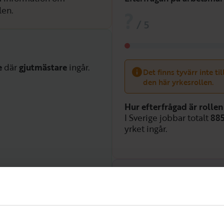
len.
?
/
5
e
där
gjutmästare
ingår.
Det finns tyvärr inte ti
den här yrkesrollen.
Hur efterfrågad är rolle
I Sverige jobbar totalt
88
yrket ingår.
Efterfrågan över tid
Det finns inte tillräcklig
efterfrågan för den här 