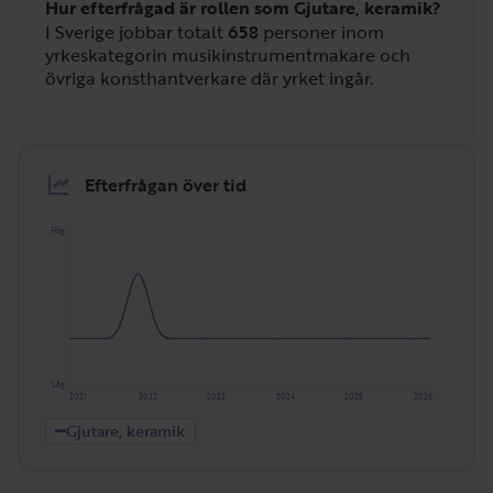
Hur efterfrågad är rollen som Gjutare, keramik?
I Sverige jobbar totalt
658
personer inom
yrkeskategorin musikinstrumentmakare och
övriga konsthantverkare där yrket ingår.
Efterfrågan över tid
Hög
Låg
2021
2022
2023
2024
2025
2026
Gjutare, keramik