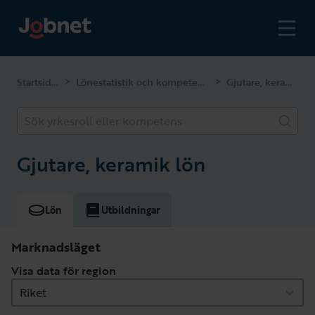
Startsidan
Lönestatistik och kompetenser
Gjutare, keramik
>
>
Sök yrkesroll eller kompetens
Gjutare, keramik lön
Lön
Utbildningar
Marknadsläget
Visa data för region
Riket