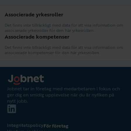
Associerade yrkesroller
Det finns inte tillräckligt med data för att visa information om
associerade yrkesroller för den här yrkesrollen.
Associerade kompetenser
Det finns inte tillräckligt med data för att visa information om
associerade kompetenser för den här yrkesrollen.
Jobnet tar in företag med medarbetaren i fokus och
ger dig en smidig upplevelse när du är nyfiken på
nytt jobb.
Integritetspolicy
För företag