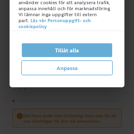
använder cookies för att analysera trafik,
anpassa innehåll och för marknadsföring.
Vi lämnar inga uppgifter till extern
part.
Läs vår Personuppgift- och
cookiepolicy
Tillåt alla
Snabbanalys
Anpassa
Efterfrågan på arbetsmarknaden just nu
?
/
5
Det finns tyvärr inte tillräckligt med data för att
visa efterfrågan för den här yrkesrollen.