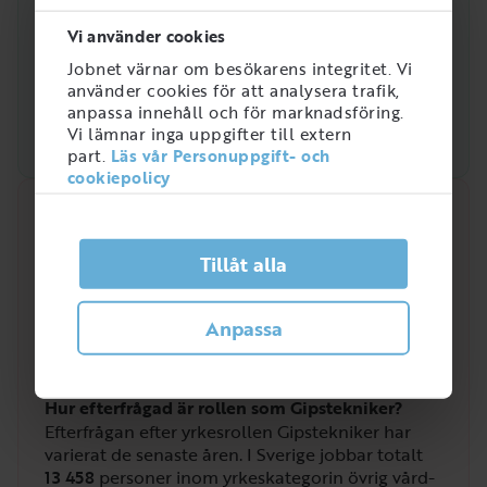
Vi använder cookies
Jobnet värnar om besökarens integritet. Vi
använder cookies för att analysera trafik,
anpassa innehåll och för marknadsföring.
Vi lämnar inga uppgifter till extern
part.
Läs vår Personuppgift- och
cookiepolicy
Snabbanalys
Efterfrågan på arbetsmarknaden just nu
Tillåt alla
2
/
5
Anpassa
Hur efterfrågad är rollen som Gipstekniker?
Efterfrågan efter yrkesrollen Gipstekniker har
varierat de senaste åren. I Sverige jobbar totalt
13 458
personer inom yrkeskategorin övrig vård-