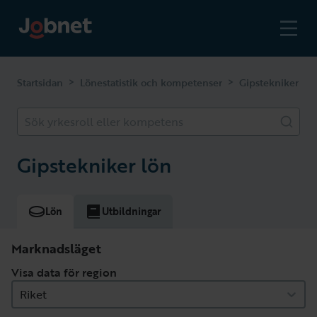
>
>
Startsidan
Lönestatistik och kompetenser
Gipstekniker
Sök yrkesroll eller kompetens
Gipstekniker lön
Lön
Utbildningar
Marknadsläget
Visa data för region
Riket