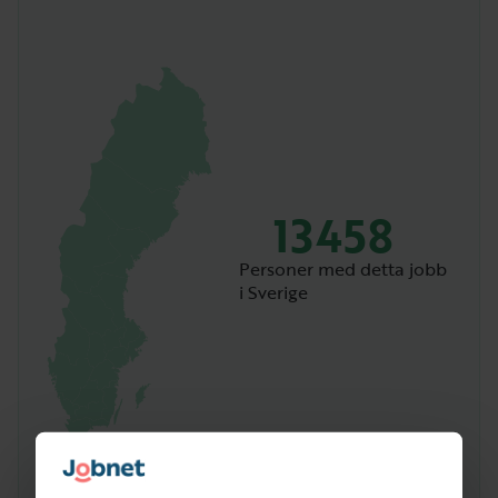
13458
Personer med detta jobb
i Sverige