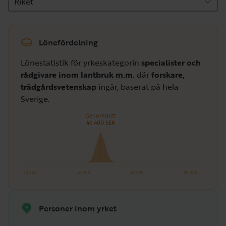
Riket
Lönefördelning
Lönestatistik för yrkeskategorin
specialister och
rådgivare inom lantbruk m.m.
där
forskare,
trädgårdsvetenskap
ingår, baserat på hela
Sverige.
Genomsnitt
46 400 SEK
20 000
40 000
60 000
80 000
Personer inom yrket