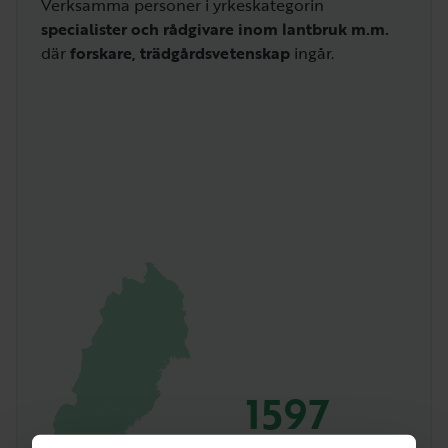
Verksamma personer i yrkeskategorin
specialister och rådgivare inom lantbruk m.m.
där
forskare, trädgårdsvetenskap
ingår.
1597
Personer med detta jobb