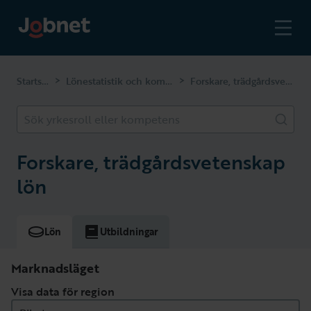
Startsidan
Lönestatistik och kompetenser
Forskare, trädgårdsvetenskap
>
>
Sök yrkesroll eller kompetens
Forskare, trädgårdsvetenskap
lön
Lön
Utbildningar
Marknadsläget
Visa data för region