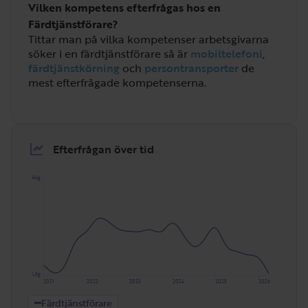
Vilken kompetens efterfrågas hos en
Färdtjänstförare?
Tittar man på vilka kompetenser arbetsgivarna
söker i en färdtjänstförare så är
mobiltelefoni
,
färdtjänstkörning
och
persontransporter
de
mest efterfrågade kompetenserna.
Efterfrågan över tid
Hög
Låg
2021
2022
2023
2024
2025
2026
Färdtjänstförare