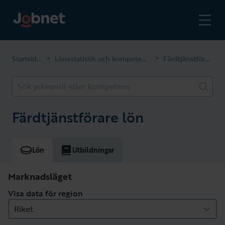
Startsidan
Lönestatistik och kompetenser
Färdtjänstförare
>
>
Sök yrkesroll eller kompetens
Färdtjänstförare lön
Lön
Utbildningar
Marknadsläget
Visa data för region
Riket