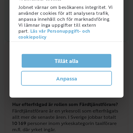
Jobnet värnar om besökarens integritet. Vi
använder cookies för att analysera trafik,
anpassa innehåll och för marknadsföring.
Vi lämnar inga uppgifter till extern
part.
Läs vår Personuppgift- och
cookiepolicy
Snabbanalys
Tillåt alla
Efterfrågan på arbetsmarknaden just nu
2
Anpassa
/
5
Hur efterfrågad är rollen som Färdtjänstförare?
Färdtjänstförare är en yrkesroll som efterfrågats
allt mer de senaste åren. I Sverige jobbar totalt
10 169
personer inom yrkeskategorin taxiförare
m.fl. där yrket ingår.