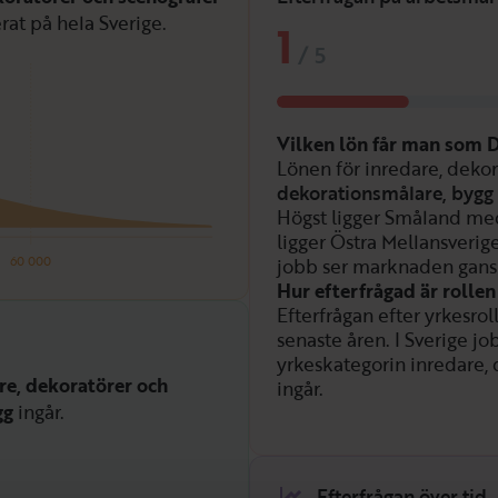
rat på hela Sverige.
1
/
5
Vilken lön får man som 
Lönen för inredare, dekor
dekorationsmålare, bygg
Högst ligger Småland med
ligger Östra Mellansveri
60 000
jobb ser marknaden ganska
Hur efterfrågad är rolle
Efterfrågan efter yrkesro
senaste åren. I Sverige jo
yrkeskategorin inredare, 
re, dekoratörer och
ingår.
gg
ingår.
Efterfrågan över tid