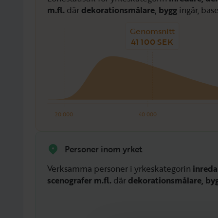
m.fl.
där
dekorationsmålare, bygg
ingår, base
Genomsnitt
41 100 SEK
20 000
40 000
Personer inom yrket
Verksamma personer i yrkeskategorin
inreda
scenografer m.fl.
där
dekorationsmålare, by