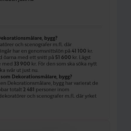
Dekorationsmålare, bygg?
atörer och scenografer m.fl. där
ingår har en genomsnittslön på
41 100
kr.
 öarna med ett snitt på
51 600
kr. Lägst
ge med
33 900
kr. För den som ska söka nytt
 svår ut just nu.
n som Dekorationsmålare, bygg?
llen Dekorationsmålare, bygg har varierat de
bbar totalt
2 481
personer inom
dekoratörer och scenografer m.fl. där yrket