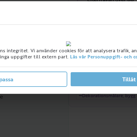
Hög
 integritet. Vi använder cookies för att analysera trafik, a
nga uppgifter till extern part.
Läs vår Personuppgift- och c
passa
Tillåt
Låg
2021
2022
ner med detta jobb i
Dekorationsmålare, bygg
ge