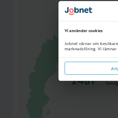
Vi använder cookies
Jobnet värnar om besökarens
marknadsföring. Vi lämnar i
An
2481
Perso
Sveri