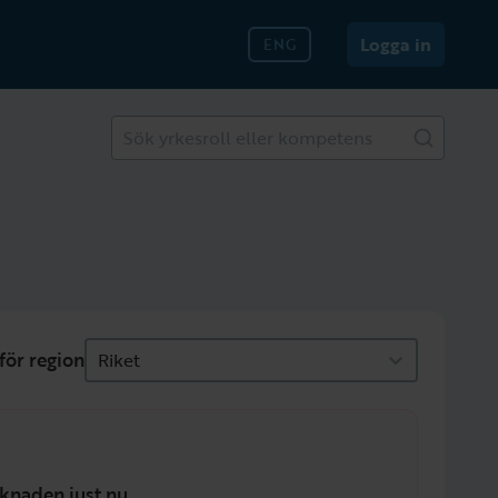
Logga in
ENG
Sök yrkesroll eller kompetens
för region
Riket
knaden just nu