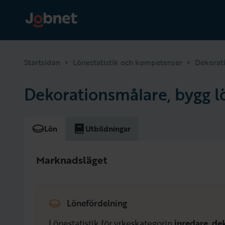
>
>
Startsidan
Lönestatistik och kompetenser
Dekorat
Dekorationsmålare, bygg l
Lön
Utbildningar
Marknadsläget
Lönefördelning
Lönestatistik för yrkeskategorin
inredare, de