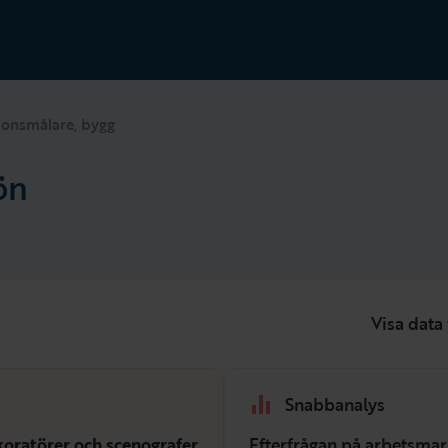
ionsmålare, bygg
ön
Visa data 
Snabbanalys
koratörer och scenografer
Efterfrågan på arbetsmar