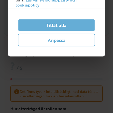
cookiepolicy
Tillåt alla
Anpassa
Snabbanalys
Efterfrågan på arbetsmarknaden just nu
?
/
5
Det finns tyvärr inte tillräckligt med data för att
visa efterfrågan för den här yrkesrollen.
Hur efterfrågad är rollen som