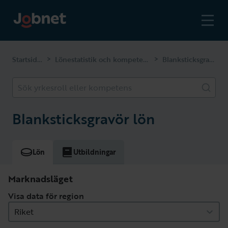
Startsidan
Lönestatistik och kompetenser
Blanksticksgravör
>
>
Sök yrkesroll eller kompetens
Blanksticksgravör lön
Lön
Utbildningar
Marknadsläget
Visa data för region
Riket