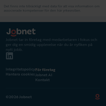
Det finns inte tillräckligt med data för att visa information om
associerade kompetenser för den här yrkesrollen.
Jobnet tar in företag med medarbetaren i fokus och
ger dig en smidig upplevelse när du är nyfiken på
nytt jobb.
Integritetspolicy
För företag
Hantera cookies
Jobnet AI
Kontakt
©2026 Jobnet