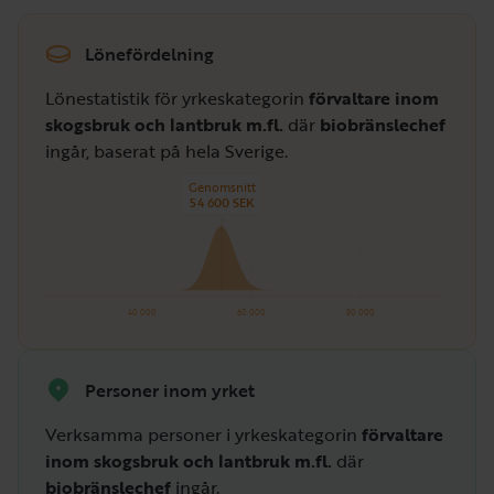
Lönefördelning
Lönestatistik för yrkeskategorin
förvaltare inom
skogsbruk och lantbruk m.fl.
där
biobränslechef
ingår, baserat på hela Sverige.
Genomsnitt
54 600 SEK
40 000
60 000
80 000
Personer inom yrket
Verksamma personer i yrkeskategorin
förvaltare
inom skogsbruk och lantbruk m.fl.
där
biobränslechef
ingår.