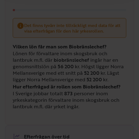
Det finns tyvärr inte tillräckligt med data för att
visa efterfrågan för den här yrkesrollen.
Vilken lön får man som Biobränslechef?
Lönen för förvaltare inom skogsbruk och
lantbruk m.fl. där
biobränslechef
ingår har en
genomsnittslön på
56 200
kr. Högst ligger Norra
Mellansverige med ett snitt på
52 200
kr. Lägst
ligger Norra Mellansverige med
52 200
kr.
Hur efterfrågad är rollen som Biobränslechef?
I Sverige jobbar totalt
873
personer inom
yrkeskategorin förvaltare inom skogsbruk och
lantbruk m.fl. där yrket ingår.
Efterfrågan över tid