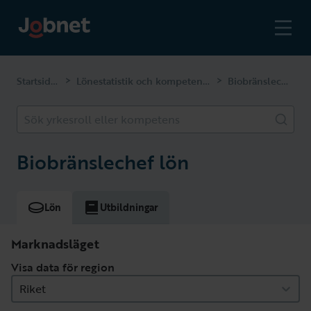
Startsidan
Lönestatistik och kompetenser
Biobränslechef
>
>
Sök yrkesroll eller kompetens
Biobränslechef lön
Lön
Utbildningar
Marknadsläget
Visa data för region
Riket