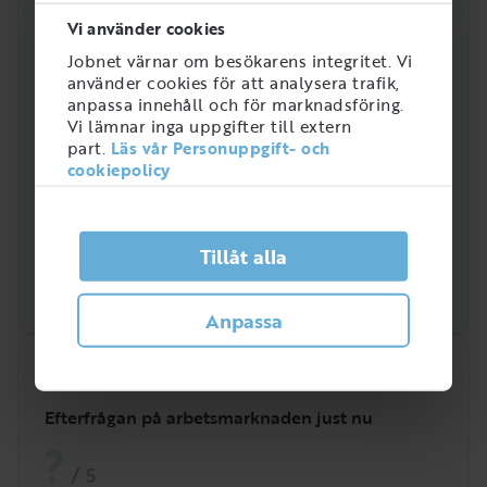
Vi använder cookies
Jobnet värnar om besökarens integritet. Vi
använder cookies för att analysera trafik,
anpassa innehåll och för marknadsföring.
Vi lämnar inga uppgifter till extern
part.
Läs vår Personuppgift- och
cookiepolicy
Tillåt alla
Anpassa
Snabbanalys
Efterfrågan på arbetsmarknaden just nu
?
/
5