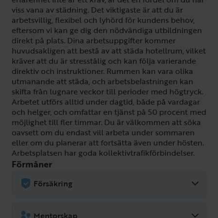
viss vana av städning. Det viktigaste är att du är
arbetsvillig, flexibel och lyhörd för kundens behov,
eftersom vi kan ge dig den nödvändiga utbildningen
direkt på plats. Dina arbetsuppgifter kommer
huvudsakligen att bestå av att städa hotellrum, vilket
kräver att du är stresstålig och kan följa varierande
direktiv och instruktioner. Rummen kan vara olika
utmanande att städa, och arbetsbelastningen kan
skifta från lugnare veckor till perioder med högtryck.
Arbetet utförs alltid under dagtid, både på vardagar
och helger, och omfattar en tjänst på 50 procent med
möjlighet till fler timmar. Du är välkommen att söka
oavsett om du endast vill arbeta under sommaren
eller om du planerar att fortsätta även under hösten.
Arbetsplatsen har goda kollektivtrafikförbindelser.
Förmåner
Försäkring
Följer Almegas kollektivavtal.
Sjukvårdsförsäkring ingår samt
Mentorskap