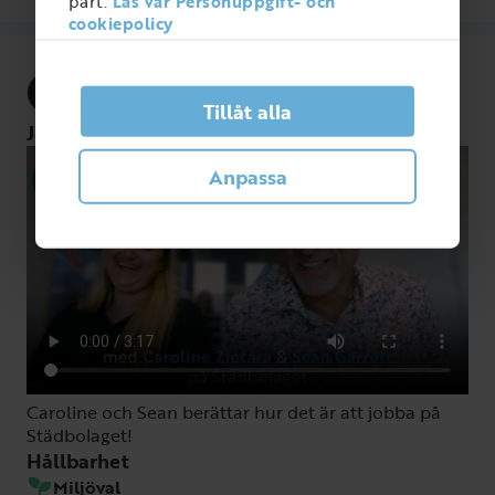
part.
Läs vår Personuppgift- och
cookiepolicy
StädBolaget - Göteborg
Tillåt alla
stadbolaget.net/
Jobba på StädBolaget
Anpassa
Caroline och Sean berättar hur det är att jobba på
Städbolaget!
Hållbarhet
Miljöval