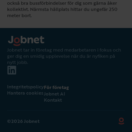
också bra bussförbindelser för dig som gärna åker
kollektivt. Närmsta hållplats hittar du ungefär 250
meter bort.
Jobnet tar in företag med medarbetaren i fokus och
ger dig en smidig upplevelse när du är nyfiken på
nytt jobb.
Integritetspolicy
För företag
Hantera cookies
Jobnet AI
Kontakt
©2026 Jobnet