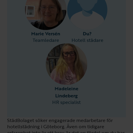
Marie Versén
Du?
Teamledare
Hotell städare
Madeleine
Lindeberg
HR specialist
StädBolaget söker engagerade medarbetare för
hotellstädning i Göteborg. Även om tidigare
erfarenhet inte är ett krav, är det en fördel om du har