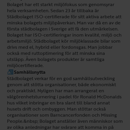
Bolaget har ett starkt miljöfokus som genomsyrar
hela verksamheten. Sedan 23 år tillbaka är
Städbolaget ISO-certifierade för sitt aktiva arbete att
minska bolagets miljöpåverkan. Man var då en av de
första städbolagen i Sverige att få den utmärkelsen.
Bolaget har ISO-certifieringar inom kvalité, miljö och
arbetsmiljö. Städbolaget kör miljöklassade bilar som
drivs med el, hybrid eller fordonsgas. Man jobbar
också med ruttoptimering för att minska sina
utsläpp. Även bolagets produkter är samtliga
miljöcertifierade.
Samhällsnytta
Städbolaget verkar för en god samhällsutveckling
genom att stötta organisationer, både ekonomiskt
och praktiskt. Nyligen har man arrangerat en
välgörenhetsturnering i padel för Ronald McDonalds
hus vilket inbringar en bra slant till bland annat
husets drift och ombyggen. Man stöttar också
organisationer som Barncancerfonden och Missing
People.&nbsp; Bolaget anställer även människor som
av olika anledningar har svårare att komma in på