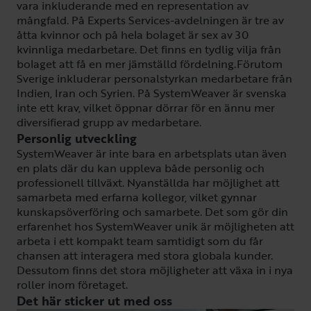
vara inkluderande med en representation av
mångfald. På Experts Services-avdelningen är tre av
åtta kvinnor och på hela bolaget är sex av 30
kvinnliga medarbetare. Det finns en tydlig vilja från
bolaget att få en mer jämställd fördelning.Förutom
Sverige inkluderar personalstyrkan medarbetare från
Indien, Iran och Syrien. På SystemWeaver är svenska
inte ett krav, vilket öppnar dörrar för en ännu mer
diversifierad grupp av medarbetare.
Personlig utveckling
SystemWeaver är inte bara en arbetsplats utan även
en plats där du kan uppleva både personlig och
professionell tillväxt. Nyanställda har möjlighet att
samarbeta med erfarna kollegor, vilket gynnar
kunskapsöverföring och samarbete. Det som gör din
erfarenhet hos SystemWeaver unik är möjligheten att
arbeta i ett kompakt team samtidigt som du får
chansen att interagera med stora globala kunder.
Dessutom finns det stora möjligheter att växa in i nya
roller inom företaget.
Det här sticker ut med oss