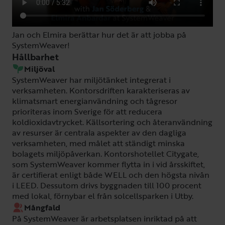
Jan och Elmira berättar hur det är att jobba på
SystemWeaver!
Hållbarhet
Miljöval
SystemWeaver har miljötänket integrerat i
verksamheten. Kontorsdriften karakteriseras av
klimatsmart energianvändning och tågresor
prioriteras inom Sverige för att reducera
koldioxidavtrycket. Källsortering och återanvändning
av resurser är centrala aspekter av den dagliga
verksamheten, med målet att ständigt minska
bolagets miljöpåverkan. Kontorshotellet Citygate,
som SystemWeaver kommer flytta in i vid årsskiftet,
är certifierat enligt både WELL och den högsta nivån
i LEED. Dessutom drivs byggnaden till 100 procent
med lokal, förnybar el från solcellsparken i Utby.
Mångfald
På SystemWeaver är arbetsplatsen inriktad på att