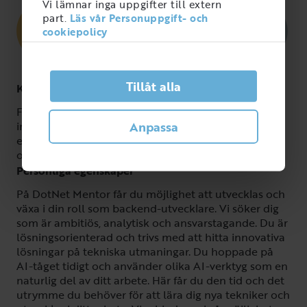
Vi lämnar inga uppgifter till extern
part.
Läs vår Personuppgift- och
cookiepolicy
Tillåt alla
Kompetenser
För att lyckas som backend-utvecklare och AI-
Anpassa
ingenjör hos DotNet Mentor är det viktigt med
erfarenhet av arkitektur, C# eller Node, databaser
och API:er. God svenska i tal och skrift är viktigt.
Personliga egenskaper
På DotNet Mentor får du möjlighet att utvecklas och
växa i din roll som backend-utvecklare. Vi söker dig
som är ambitiös, analytisk och ansvarstagande. Du är
lösningsorienterad och trivs med att hitta innovativa
lösningar på tekniska utmaningar. Du hoppade på
AI-tåget tidigt och använder olika AI-verktyg som en
naturlig del av ditt arbete. Här får du den tid och det
utrymme du behöver för att lära dig nya tekniker och