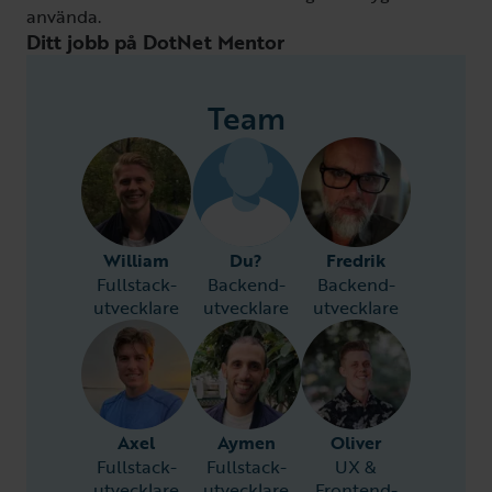
använda.
Ditt jobb på DotNet Mentor
Team
William
Du?
Fredrik
Fullstack-
Backend-
Backend-
utvecklare
utvecklare
utvecklare
Axel
Aymen
Oliver
Fullstack-
Fullstack-
UX &
utvecklare
utvecklare
Frontend-