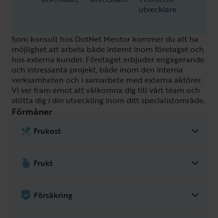
utvecklare
Som konsult hos DotNet Mentor kommer du att ha
möjlighet att arbeta både internt inom företaget och
hos externa kunder. Företaget erbjuder engagerande
och intressanta projekt, både inom den interna
verksamheten och i samarbete med externa aktörer.
Vi ser fram emot att välkomna dig till vårt team och
stötta dig i din utveckling inom ditt specialistområde.
Förmåner
Frukost
Det finns alltid frukost och mellanmål
att ta i kylen under arbetsdagens gång.
Frukt
Dessutom kör DotNet Mentor en
Det finns ofta äpple, päron och banan i
gemensam frukost varje fredag
köket som är fritt fram att ta. Även olika
Försäkring
tillsammans med de andra företagen på
typer av dryck finns att ta av under
kontoret.
Som anställd på DotNet Mentor täcks du
arbetsdagens gång.